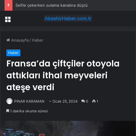
Selfie çekerken sulama kanalına düştü
Menü
Anasayfa
/
Haber
Haber
Fransa’da çiftçiler otoyola
attıkları ithal meyveleri
ateşe verdi
PINAR KARAMAN
Ocak 25, 2024
0
1
1 dakika okuma süresi