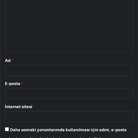
o
r
u
m
*
Ad
*
E-posta
*
İnternet sitesi
Daha sonraki yorumlarımda kullanılması için adım, e-posta