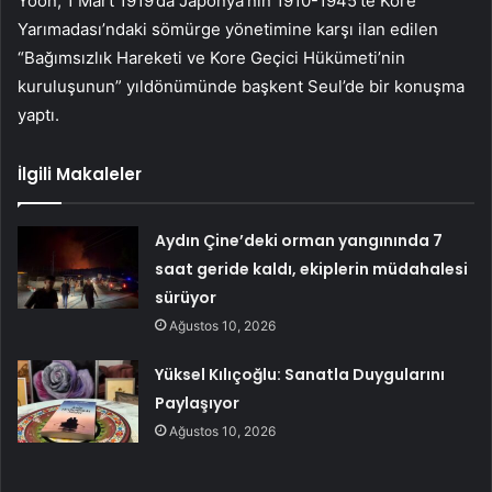
Yoon, 1 Mart 1919’da Japonya’nın 1910-1945’te Kore
Yarımadası’ndaki sömürge yönetimine karşı ilan edilen
“Bağımsızlık Hareketi ve Kore Geçici Hükümeti’nin
kuruluşunun” yıldönümünde başkent Seul’de bir konuşma
yaptı.
İlgili Makaleler
Aydın Çine’deki orman yangınında 7
saat geride kaldı, ekiplerin müdahalesi
sürüyor
Ağustos 10, 2026
Yüksel Kılıçoğlu: Sanatla Duygularını
Paylaşıyor
Ağustos 10, 2026