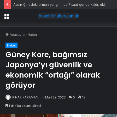
Aydın Çine’deki orman yangınında 7 saat geride kaldı, ekiplerin müdahalesi sürüyor
Menü
Anasayfa
/
Haber
Haber
Güney Kore, bağımsız
Japonya’yı güvenlik ve
ekonomik “ortağı” olarak
görüyor
PINAR KARAMAN
Mart 29, 2023
0
12
1 dakika okuma süresi