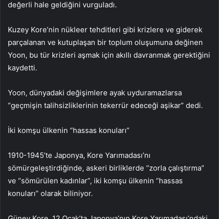
değerli hale geldiğini vurguladı.
Kuzey Kore’nin nükleer tehditleri gibi krizlere ve giderek
parçalanan ve kutuplaşan bir toplum oluşumuna değinen
Yoon, bu tür krizleri aşmak için akıllı davranmak gerektiğini
kaydetti.
Yoon, dünyadaki değişimlere ayak uyduramazlarsa
“geçmişin talihsizliklerinin tekerrür edeceği aşikar” dedi.
İki komşu ülkenin “hassas konuları”
1910-1945’te Japonya, Kore Yarımadası’nı
sömürgeleştirdiğinde, askeri birliklerde “zorla çalıştırma”
ve “sömürülen kadınlar”, iki komşu ülkenin “hassas
konuları” olarak biliniyor.
Güney Kore, 12 Ocak’ta Japonya’nın Kore Yarımadası’ndaki