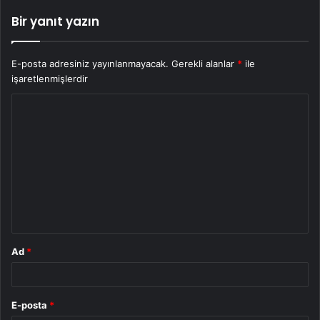
Bir yanıt yazın
E-posta adresiniz yayınlanmayacak.
Gerekli alanlar
*
ile
işaretlenmişlerdir
Y
o
r
u
m
*
Ad
*
E-posta
*