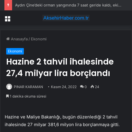
Aydın Çine’deki orman yangınında 7 saat geride kaldı, ekiplerin müdahalesi sürüyor
Menü
Anasayfa
/
Ekonomi
Ekonomi
Hazine 2 tahvil ihalesinde
27,4 milyar lira borçlandı
PINAR KARAMAN
Kasım 24, 2022
0
24
1 dakika okuma süresi
Hazine ve Maliye Bakanlığı, bugün düzenlediği 2 tahvil
ihalesinde 27 milyar 381,6 milyon lira borçlanmaya gitti.