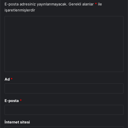
E-posta adresiniz yayınlanmayacak.
Gerekli alanlar
*
ile
işaretlenmişlerdir
Y
o
r
u
m
*
Ad
*
E-posta
*
İnternet sitesi