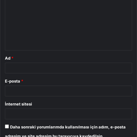
o
r
u
m
*
Ad
*
E-posta
*
İnternet sitesi
Daha sonraki yorumlarımda kullanılması için adım, e-posta
adresim ve site adresim bu tarayıcıya kaydedilsin.