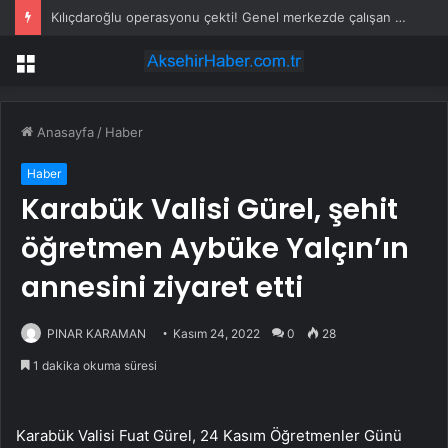
Kılıçdaroğlu operasyonu çekti! Genel merkezde çalışan 24 kişi işten çıkarıldı
Menü
Anasayfa
/
Haber
Haber
Karabük Valisi Gürel, şehit
öğretmen Aybüke Yalçın’ın
annesini ziyaret etti
PINAR KARAMAN
Kasım 24, 2022
0
28
1 dakika okuma süresi
Karabük Valisi Fuat Gürel, 24 Kasım Öğretmenler Günü