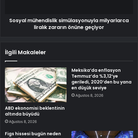
Sosyal mühendislik simülasyonuyla milyarlarca
liralık zararın önüne geçiyor
İlgili Makaleler
Meksika’da enflasyon
Temmuz’da %3,12’ye
geriledi, 2020’den bu yana
en düşük seviye
Ağustos 8, 2026
ABD ekonomisi beklentinin
altında büyüdü
Ağustos 8, 2026
Figs hissesi bugün neden