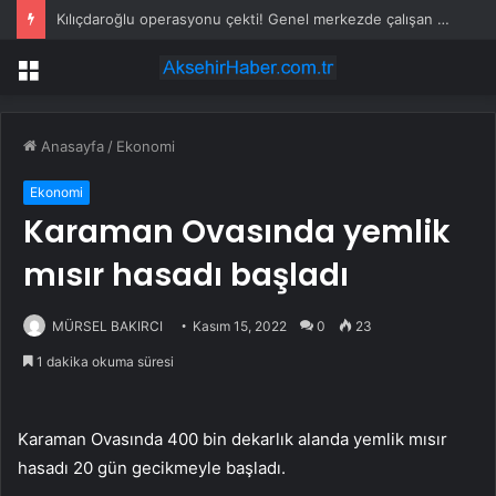
Kılıçdaroğlu operasyonu çekti! Genel merkezde çalışan 24 kişi işten çıkarıldı
Menü
Anasayfa
/
Ekonomi
Ekonomi
Karaman Ovasında yemlik
mısır hasadı başladı
MÜRSEL BAKIRCI
Kasım 15, 2022
0
23
1 dakika okuma süresi
Karaman Ovasında 400 bin dekarlık alanda yemlik mısır
hasadı 20 gün gecikmeyle başladı.