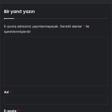
Bir yanıt yazın
E-posta adresiniz yayınlanmayacak.
Gerekli alanlar
*
ile
işaretlenmişlerdir
Y
o
r
u
m
*
Ad
*
E-posta
*