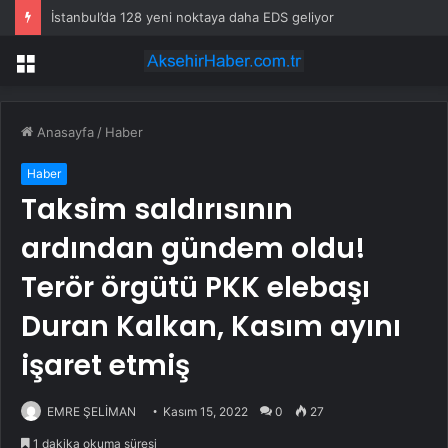
İstanbul’da 128 yeni noktaya daha EDS geliyor
Menü
Anasayfa
/
Haber
Haber
Taksim saldırısının
ardından gündem oldu!
Terör örgütü PKK elebaşı
Duran Kalkan, Kasım ayını
işaret etmiş
EMRE ŞELİMAN
Kasım 15, 2022
0
27
1 dakika okuma süresi