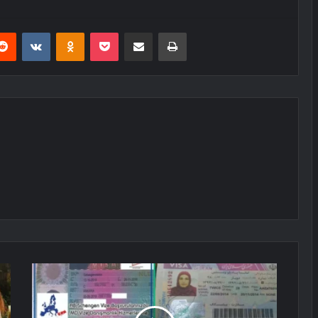
erest
Reddit
VKontakte
Odnoklassniki
Pocket
E-Posta ile paylaş
Yazdır