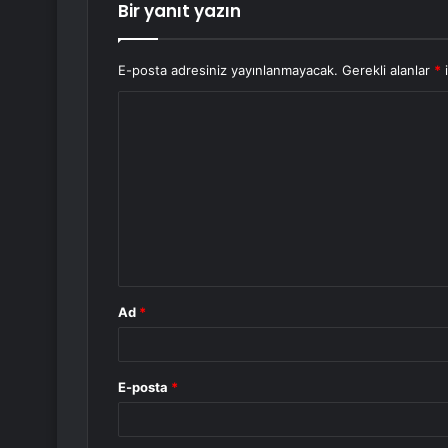
Bir yanıt yazın
E-posta adresiniz yayınlanmayacak.
Gerekli alanlar
*
i
Y
o
r
u
m
*
Ad
*
E-posta
*