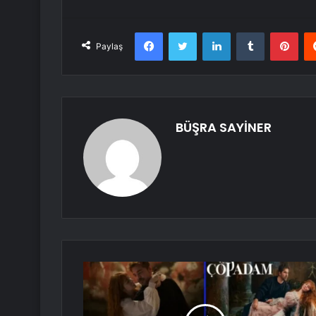
Facebook
Twitter
LinkedIn
Tumblr
Pint
Paylaş
BÜŞRA SAYİNER