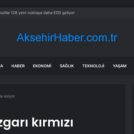
bul’da 128 yeni noktaya daha EDS geliyor
FA
HABER
EKONOMI
SAĞLIK
TEKNOLOJI
YAŞAM
da esiyor
arı kırmızı