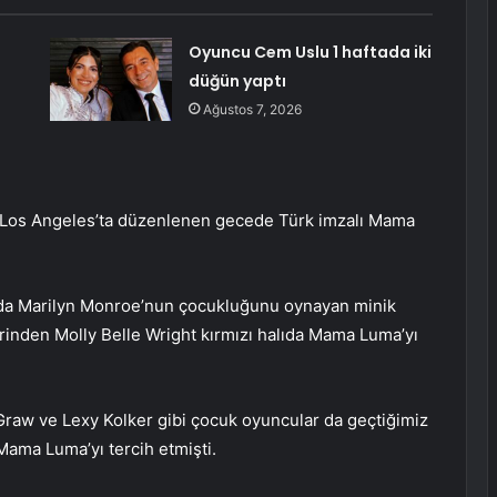
Oyuncu Cem Uslu 1 haftada iki
düğün yaptı
Ağustos 7, 2026
, Los Angeles’ta düzenlenen gecede Türk imzalı Mama
e’da Marilyn Monroe’nun çocukluğunu oynayan minik
slerinden Molly Belle Wright kırmızı halıda Mama Luma’yı
raw ve Lexy Kolker gibi çocuk oyuncular da geçtiğimiz
 Mama Luma’yı tercih etmişti.