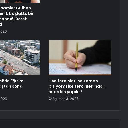
k hamle: Gülben
lik başlattı, bir
andığı ücret
i
2026
el’de Eğitim
Lise tercihleri ne zaman
aştan sona
bitiyor? Lise tercihleri nasıl,
nereden yapılır?
2026
Ağustos 3, 2026