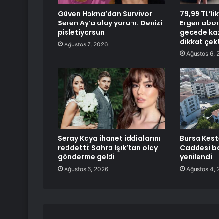
Güven Hokna’dan Survivor
79,99 TL’li
Seren Ay’a olay yorum: Denizi
Ergen abone
pisletiyorsun
gecede kaz
dikkat çekt
Ağustos 7, 2026
Ağustos 6, 
Seray Kaya ihanet iddialarını
Bursa Kest
reddetti: Sahra Işık’tan olay
Caddesi b
gönderme geldi
yenilendi
Ağustos 6, 2026
Ağustos 4, 