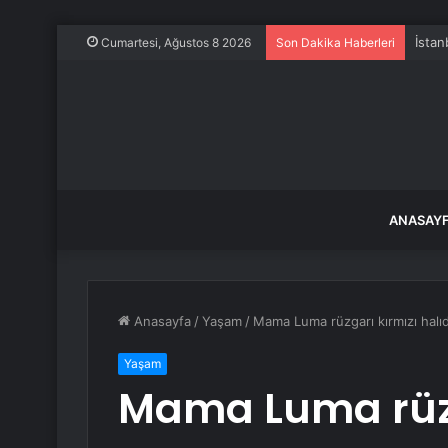
İstan
Cumartesi, Ağustos 8 2026
Son Dakika Haberleri
ANASAY
Anasayfa
/
Yaşam
/
Mama Luma rüzgarı kırmızı halı
Yaşam
Mama Luma rüzg