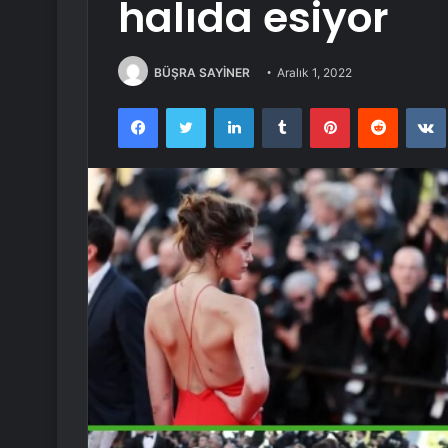
halıda esiyor
BÜŞRA SAYİNER
Aralık 1, 2022
Facebook
Twitter
LinkedIn
Tumblr
Pinterest
Reddit