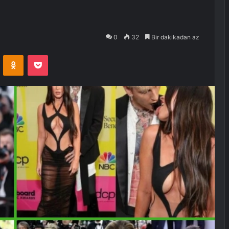
0
32
Bir dakikadan az
VKontakte
Odnoklassniki
Pocket