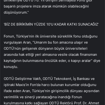
birlikleriyle ODTÜ 70. Yıl Girişim Sermayesi Fonu gibi
başarılı projelere imza atarak mümkün olabileceğini
düşünüyorum.”
‘BİZ DE BİRİKİMİN YÜZDE 10’U KADAR KATKI SUNACAĞIZ’
Fonun, Türkiye’nin ilk üniversite süreklilik fonu olduğunu
vurgulayan Aran, “Umarım bu fon amacına ulaşır ve
ODTÜ’nün gelişerek dünyanın büyük üniversiteleri
arasında hak ettiği yeri almasına vesile olacak finansman
kaynağının bulunmasına öncülük eder, o kapıyı aralar” diye
konuştu.
ODTÜ Geliştirme Vakfı, ODTÜ Teknokent, İş Bankası ve
iştiraki Maxis’in Fon’da harcı bulunan kurumlar olduğunu
ifade eden Aran, Türkiye’nin girişimcilik dünyası açısından
verimlilik ve sinerji yaratacağına inandığı Fonun
kurulmasına katkı sağlayan ODTÜ Rektörü Prof. Dr. Ahmet