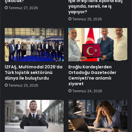
çıkacak?
Işık’ın eşi İdris Aybirdi kaç
yaşında, nereli, ne iş
Temmuz 27, 2026
yapıyor?
Temmuz 25, 2026
İZFAŞ, Multimodal 2026’da
Eroğlu Kardeşlerden
Türk lojistik sektörünü
Ortadoğu Gazeteciler
dünya ile buluşturdu
Cemiyeti’ne anlamlı
ziyaret
Temmuz 25, 2026
Temmuz 24, 2026