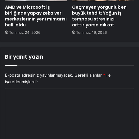
AMD ve Microsoft iş
Geçmeyen yorgunluk en
birliğinde yapay zeka veri
büyük tehdit: Yoğun iş
merkezlerinin yeni mimarisi
temposu stresinizi
belli oldu
arttırıyorsa dikkat
Temmuz 24, 2026
Temmuz 19, 2026
Bir yanıt yazın
E-posta adresiniz yayınlanmayacak.
Gerekli alanlar
*
ile
işaretlenmişlerdir
Y
o
r
u
m