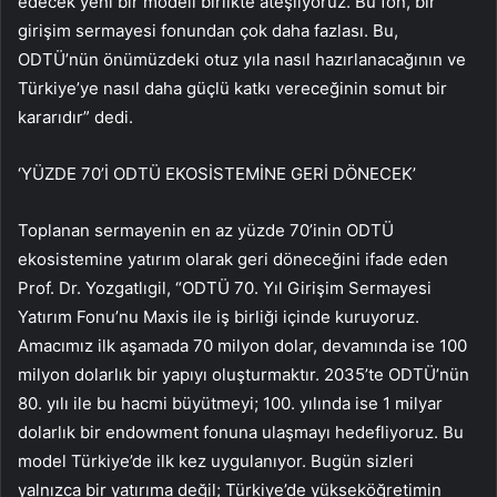
edecek yeni bir modeli birlikte ateşliyoruz. Bu fon, bir
girişim sermayesi fonundan çok daha fazlası. Bu,
ODTÜ’nün önümüzdeki otuz yıla nasıl hazırlanacağının ve
Türkiye’ye nasıl daha güçlü katkı vereceğinin somut bir
kararıdır” dedi.
‘YÜZDE 70’İ ODTÜ EKOSİSTEMİNE GERİ DÖNECEK’
Toplanan sermayenin en az yüzde 70’inin ODTÜ
ekosistemine yatırım olarak geri döneceğini ifade eden
Prof. Dr. Yozgatlıgil, “ODTÜ 70. Yıl Girişim Sermayesi
Yatırım Fonu’nu Maxis ile iş birliği içinde kuruyoruz.
Amacımız ilk aşamada 70 milyon dolar, devamında ise 100
milyon dolarlık bir yapıyı oluşturmaktır. 2035’te ODTÜ’nün
80. yılı ile bu hacmi büyütmeyi; 100. yılında ise 1 milyar
dolarlık bir endowment fonuna ulaşmayı hedefliyoruz. Bu
model Türkiye’de ilk kez uygulanıyor. Bugün sizleri
yalnızca bir yatırıma değil; Türkiye’de yükseköğretimin