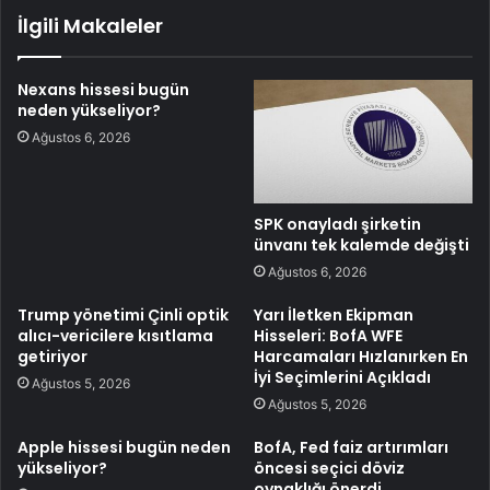
İlgili Makaleler
Nexans hissesi bugün
neden yükseliyor?
Ağustos 6, 2026
SPK onayladı şirketin
ünvanı tek kalemde değişti
Ağustos 6, 2026
Trump yönetimi Çinli optik
Yarı İletken Ekipman
alıcı-vericilere kısıtlama
Hisseleri: BofA WFE
getiriyor
Harcamaları Hızlanırken En
İyi Seçimlerini Açıkladı
Ağustos 5, 2026
Ağustos 5, 2026
Apple hissesi bugün neden
BofA, Fed faiz artırımları
yükseliyor?
öncesi seçici döviz
oynaklığı önerdi