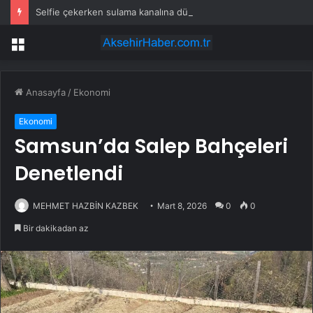
Selfie çekerken sulama kanalına düştü
Menü
Anasayfa
/
Ekonomi
Ekonomi
Samsun’da Salep Bahçeleri
Denetlendi
MEHMET HAZBİN KAZBEK
Mart 8, 2026
0
0
Bir dakikadan az