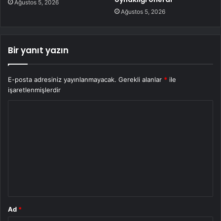
Ağustos 5, 2026
Ağustos 5, 2026
Bir yanıt yazın
E-posta adresiniz yayınlanmayacak.
Gerekli alanlar
*
ile
işaretlenmişlerdir
Y
o
r
u
m
*
Ad
*