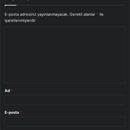
E-posta adresiniz yayınlanmayacak.
Gerekli alanlar
*
ile
işaretlenmişlerdir
Y
o
r
u
m
*
Ad
*
E-posta
*