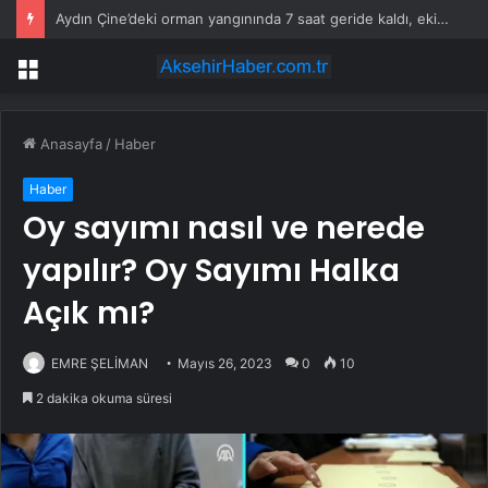
Aydın Çine’deki orman yangınında 7 saat geride kaldı, ekiplerin müdahalesi sürüyor
Menü
Anasayfa
/
Haber
Haber
Oy sayımı nasıl ve nerede
yapılır? Oy Sayımı Halka
Açık mı?
EMRE ŞELİMAN
Mayıs 26, 2023
0
10
2 dakika okuma süresi