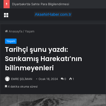
Kaçak kazı operasyonunda 1500 yıllık eser ele geçirildi
Menü
Anasayfa
/
Yaşam
Yaşam
Tarihçi şunu yazdı:
Sarıkamış Harekatı’nın
bilinmeyenleri
EMRE ŞELİMAN
Ocak 18, 2024
0
1
4 dakika okuma süresi