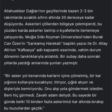
Allahuekber Dağları’nın geçitlerinde bazen 2-3 bin
rakımlarda sıcaklık sıfırın altında 30 dereceye kadar
düşüyordu. Askerleri çöllerden bölgeye çekmişlerdi, bu
yüzden karda askerler belirip o kıyafetlerle ilerlemeye
çalışıyordu. Muğla Sıtkı Koçman Üniversitesi’nden Burak
Can Özen’in “Sarıkamış Harekatı” başlıklı yazısı ile Dr. Altay
Atlı’nın “Kafkasya” adlı kapsamlı eserinde, vahim durum
dönemin tanıklıklarıyla anlatıldı. Bir subay daha sonraki
yıllarda yazdığı anılarında şunları yazmıştı:
“Bir asker yol kenarında karların içine çömelmiş, bir kar
yığınını kollarıyla kucaklıyor, titriyor, çığlık atıyor ve
dişleriyle kemiriyordu. Onu alıp yola göndermek istedim.
Beni hiç görmedi. Zavallı adam deliydi. Bu sayede bir
günde belki 10 binden fazla askerimizi kar altında bırakıp
bu buzullardan geçtik.”