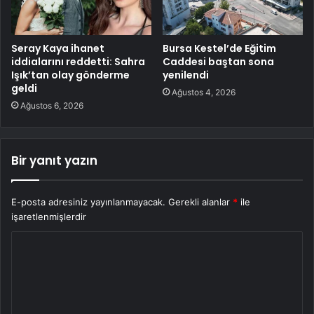
Seray Kaya ihanet
Bursa Kestel’de Eğitim
iddialarını reddetti: Sahra
Caddesi baştan sona
Işık’tan olay gönderme
yenilendi
geldi
Ağustos 4, 2026
Ağustos 6, 2026
Bir yanıt yazın
E-posta adresiniz yayınlanmayacak.
Gerekli alanlar
*
ile
işaretlenmişlerdir
Y
o
r
u