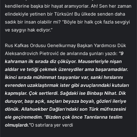
kendilerine başka bir hayat aramıyorlar. Ah! Sen her zaman
elindekiyle yetinen bir Türksün! Bu ülkede senden daha
sadık bir insan olabilir mi? “Böyle bir halk çok fazla sevgiyi
ve saygıyı hak ediyor.”
Rus Kafkas Ordusu Genelkurmay Başkan Yardımcısı Dük
Aleksandrovich Pietrović de anılarında şunları yazdı:
“9
kahraman ilk sırada diz çöküyor. Mauserleriyle nişan
aldılar ve tetiği çekmek üzereydiler ama başaramadılar.
İkinci sırada mühimmat taşıyanlar var, sanki hırslarını
evrenden uzaklaştırmak ister gibi avuçlarındaki kutuları
kapmışlar. Çok sertlerdi. Sağdaki ise Binbaşı Nihat. Dik
duruyor, başı açık, saçları beyaza boyalı, gözleri ileriye
dönük. Allahuekber Dağları’ndaki son Türk müfrezesini
ele geçiremedim. “Bizden çok önce Tanrılarına teslim
olmuşlardı.”
O satırlara yer verdi