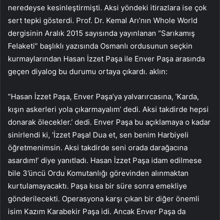
neredeyse kesinleştirmişti. Aksi yöndeki itirazlara ise çok
sert tepki gösterdi. Prof. Dr. Kemal Arı’nın Whole World
dergisinin Aralık 2015 sayısında yayınlanan “Sarıkamış
Felaketi” başlıklı yazısında Osmanlı ordusunun seçkin
kurmaylarından Hasan İzzet Paşa ile Enver Paşa arasında
geçen diyalog bu durumu ortaya çıkardı. aklın:
“Hasan İzzet Paşa, Enver Paşa’ya yalvarırcasına, ‘Karda,
kışın askerleri yola çıkarmayalım’ dedi. Aksi takdirde hepsi
donarak ölecekler.’ dedi. Enver Paşa bu açıklamaya o kadar
sinirlendi ki, ‘İzzet Paşa! Dua et, sen benim Harbiyeli
öğretmenimsin. Aksi takdirde seni orada darağacına
asardım!’ diye yanıtladı. Hasan İzzet Paşa idam edilmese
bile 3’üncü Ordu Komutanlığı görevinden alınmaktan
kurtulamayacaktı. Paşa kısa bir süre sonra emekliye
gönderilecekti. Operasyona karşı çıkan bir diğer önemli
isim Kazım Karabekir Paşa idi. Ancak Enver Paşa da